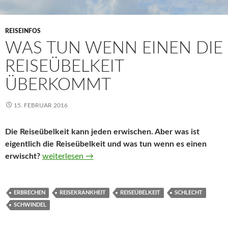
REISEINFOS
WAS TUN WENN EINEN DIE
REISEÜBELKEIT
ÜBERKOMMT
15. FEBRUAR 2016
Die Reiseübelkeit kann jeden erwischen. Aber was ist
eigentlich die Reiseübelkeit und was tun wenn es einen
erwischt?
Was tun wenn einen die Reiseübelkeit überkommt
weiterlesen
→
ERBRECHEN
REISEKRANKHEIT
REISEÜBELKEIT
SCHLECHT
SCHWINDEL