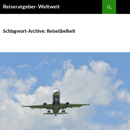
Suchen
Reiseratgeber-Weltweit
ZUM
INHALT
SPRINGEN
Schlagwort-Archive: Reiseübelkeit