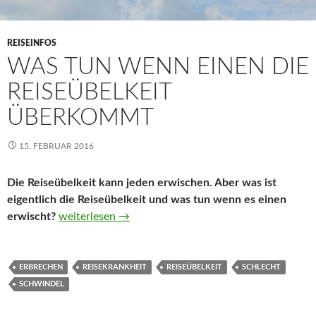
REISEINFOS
WAS TUN WENN EINEN DIE
REISEÜBELKEIT
ÜBERKOMMT
15. FEBRUAR 2016
Die Reiseübelkeit kann jeden erwischen. Aber was ist
eigentlich die Reiseübelkeit und was tun wenn es einen
erwischt?
Was tun wenn einen die Reiseübelkeit überkommt
weiterlesen
→
ERBRECHEN
REISEKRANKHEIT
REISEÜBELKEIT
SCHLECHT
SCHWINDEL