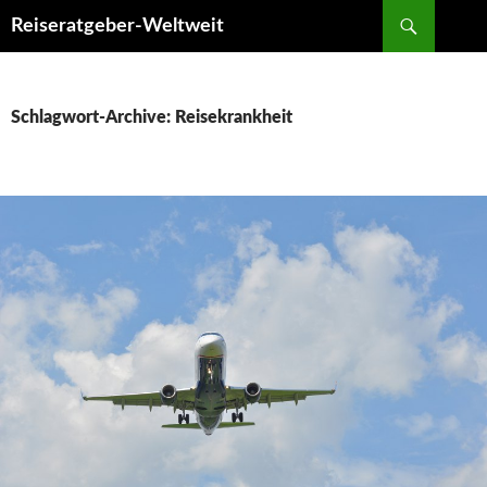
Suchen
Reiseratgeber-Weltweit
ZUM
INHALT
SPRINGEN
Schlagwort-Archive: Reisekrankheit