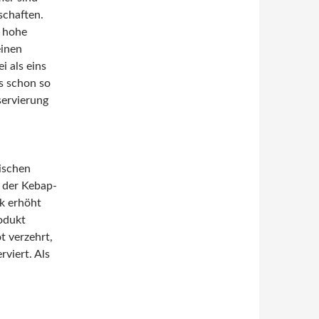
schaften.
e hohe
einen
i als eins
s schon so
servierung
ischen
l der Kebap-
k erhöht
odukt
t verzehrt,
rviert. Als