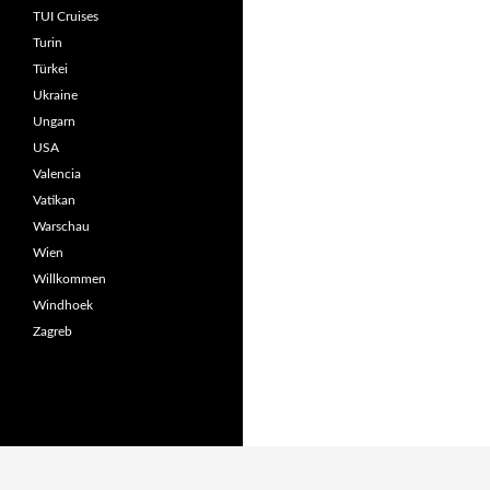
TUI Cruises
Turin
Türkei
Ukraine
Ungarn
USA
Valencia
Vatikan
Warschau
Wien
Willkommen
Windhoek
Zagreb