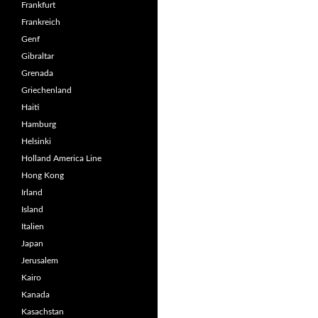
Frankfurt
Frankreich
Genf
Gibraltar
Grenada
Griechenland
Haiti
Hamburg
Helsinki
Holland America Line
Hong Kong
Irland
Island
Italien
Japan
Jerusalem
Kairo
Kanada
Kasachstan