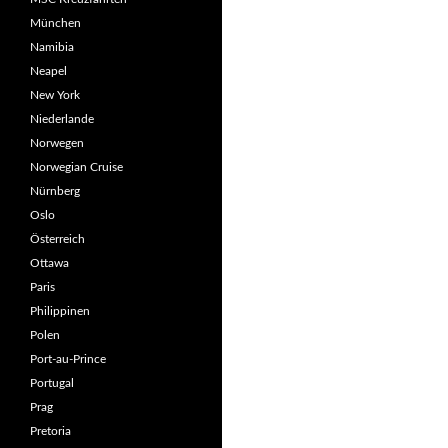
München
Namibia
Neapel
New York
Niederlande
Norwegen
Norwegian Cruise
Nürnberg
Oslo
Österreich
Ottawa
Paris
Philippinen
Polen
Port-au-Prince
Portugal
Prag
Pretoria