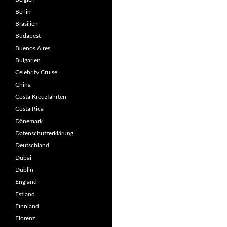
Berlin
Brasilien
Budapest
Buenos Aires
Bulgarien
Celebrity Cruise
China
Costa Kreuzfahrten
Costa Rica
Dänemark
Datenschutzerklärung
Deutschland
Dubai
Dublin
England
Estland
Finnland
Florenz