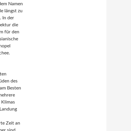
r dem Namen
e längst zu
 In der
ektur die
um für den
sianische
nopel
chee.
sten
Süden des
 am Besten
 mehrere
 Klimas
 Landung
n
te Zeit an
mer sind