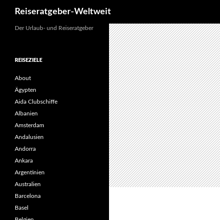
Suchen
Reiseratgeber-Weltweit
Der Urlaub- und Reiseratgeber
REISEZIELE
About
Ägypten
Aida Clubschiffe
Albanien
Amsterdam
Andalusien
Andorra
Ankara
Argentinien
Australien
Barcelona
Basel
Belgien