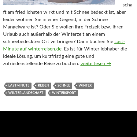
scha
ft am friedlichsten wirkt und mit Schnee bedeckt ist, aber
leider wohnen Sie in einer Gegend, in der Schnee
Mangelware ist? Oder Sie wollen Ihre Freizeit bzw. Ihren
Urlaub auch außerhalb der Winterzeit an einem
schneebedeckten Ort verbringen? Dann buchen Sie
Last-
Minute auf winterreisen.de
. Es ist für Winterliebhaber die
ideale Lösung, um kurzfristig eine gute und
zufriedenstellende Reise zu buchen.
Lastminute ab in den Win
weiterlesen
→
LASTMINUTE
REISEN
SCHNEE
WINTER
WINTERLANDSCHAFT
WINTERSPORT