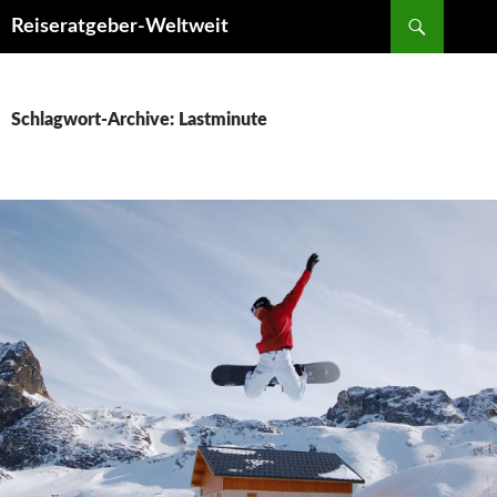
Suchen
Reiseratgeber-Weltweit
ZUM
INHALT
SPRINGEN
Schlagwort-Archive: Lastminute