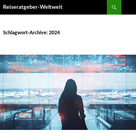
Suchen
Reiseratgeber-Weltweit
ZUM
INHALT
SPRINGEN
Schlagwort-Archive: 2024